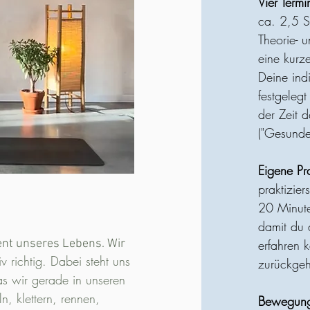
Vier Termi
ca. 2,5 S
Theorie- u
eine kurz
Deine ind
festgeleg
der Zeit 
("Gesund
Eigene Pr
praktizie
20 Minute
damit du 
nt unseres Lebens. Wir
erfahren 
v richtig. Dabei steht uns
zurückge
as wir gerade in unseren
n, klettern, rennen,
Bewegung