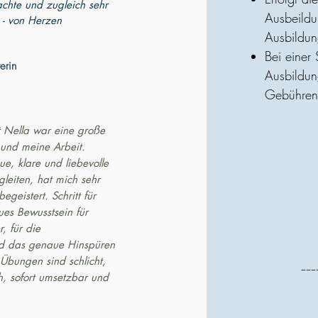
achte und zugleich sehr
Ausbeildu
 - von Herzen
Ausbildun
Bei einer
erin
Ausbildun
Gebühren
t Nella war eine große
 und meine Arbeit.
ue, klare und liebevolle
gleiten, hat mich sehr
egeistert. Schritt für
eues Bewusstsein für
, für die
d das genaue Hinspüren
Übungen sind schlicht,
---
ch, sofort umsetzbar und