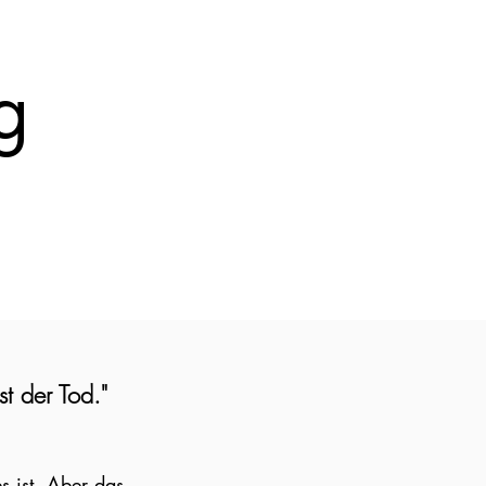
g
t der Tod."
s ist. Aber das