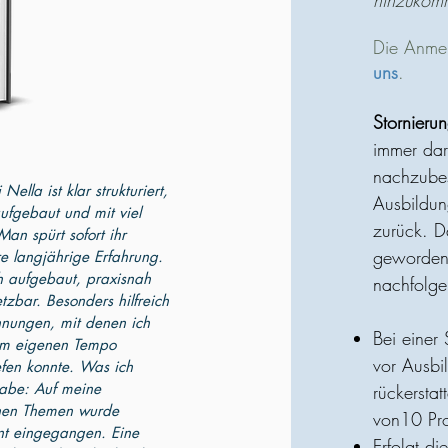
hinzukom
Die Anmel
uns
.
Stornieru
immer dar
nachzubes
ella ist klar strukturiert,
Ausbildun
aufgebaut und mit viel
zurück. D
Man spürt sofort ihr
gewordene
e langjährige Erfahrung.
ch aufgebaut, praxisnah
nachfolge
tzbar. Besonders hilfreich
hnungen, mit denen ich
Bei einer
em eigenen Tempo
vor Ausbi
efen konnte. Was ich
habe: Auf meine
rückerstat
chen Themen wurde
von10 Pro
t eingegangen. Eine
Erfolgt d