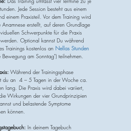
ne:
Das Training umfasst vier Termine zu je
tunden. Jede Session besteht aus einem
nd einem Praxisteil. Vor dem Training wird
e Anamnese erstellt, auf deren Grundlage
ividuellen Schwerpunkte für die Praxis
t werden. Optional kannst Du während
des Trainings kostenlos an
Nellas Stunden
e Bewegung am Sonntag") teilnehmen.
axis:
Während der Trainingsphase
rst du an 4 – 5 Tagen in der Woche ca.
n lang. Die Praxis wird dabei variiert,
die Wirkungen der vier Grundprinzipien
kannst und belastende Symptome
hen können.
stagebuch:
In deinem Tagebuch