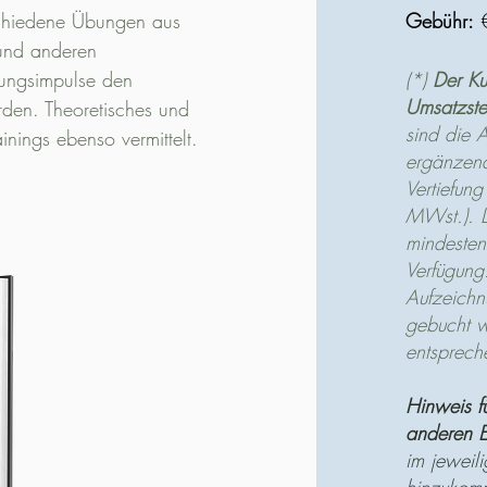
schiedene Übungen aus
Gebühr:
€
 und anderen
ungsimpulse den
(*)
Der Ku
Umsatzste
rden. Theoretisches und
sind die 
inings ebenso vermittelt.
ergänzend
Vertiefun
MWst.). D
mindesten
Verfügung
Aufzeichn
gebucht w
entsprech
Hinweis f
anderen E
im jeweil