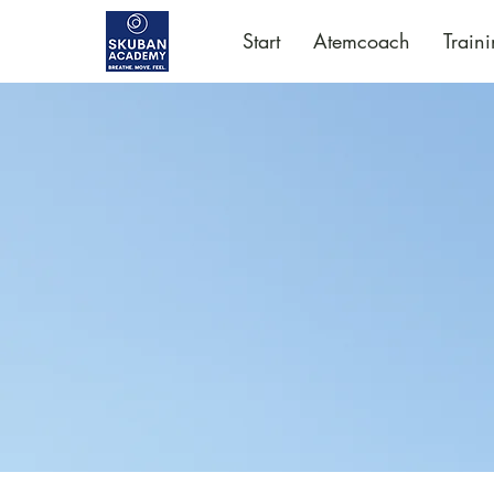
Start
Atemcoach
Train