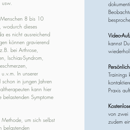
n usw.
dokumentie
Beobachtu
e Menschen 8 bis 10
besproch
h, wodurch dieses
a es nicht ausreichend
Video-Au
lgen können gravierend
kannst Du
z.B. bei Arthrose,
wiederho
en, Ischias-Syndrom,
nieschmerzen,
Persönlic
u.v.m. In unserer
Trainings 
 schon in jungen Jahren
kontaktie
altherapeuten kann hier
Praxis au
ie belastenden Symptome
Kostenlo
von zwei 
e Methode, um sich selbst
zudem ein
n belastenden