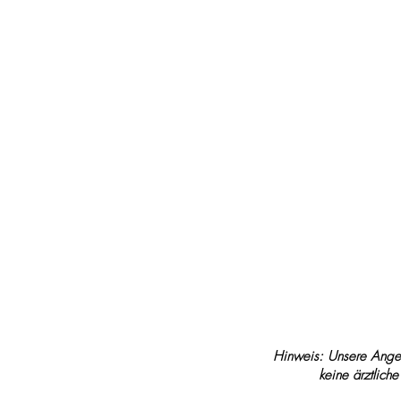
Testimonials
Testimonials Atemcoach
Testimonials Yin und Ni
Hinweis: Unsere Angeb
keine ärztliche