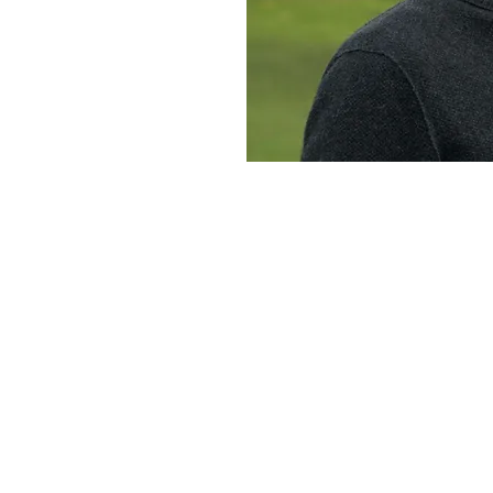
s Sie bei uns fin
Unterricht
Medien
Funktionelles Atemtraining
Atemwissen
s
Mobility Training
Bücher & CDs
Workshops & Kurse
Klangreisen