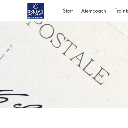
Start
Atemcoach
Train